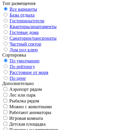
Тип размещения
Все варианты
Базы отдыха
Гостиницы/отели
Квартиры/апартаменты
Гостевые дома
Санатории/пансионаты
Частный сектор
Дом под ключ
Сортировка
По умолчанию
По рейтингу
Расстояние от моря
По цене
Дополнительно
Аэропорт рядом
Лес или парк
Рыбалка рядом
Можно с животными
Работают аниматоры
Игровая комната
Детская площадка
Парковка на территории