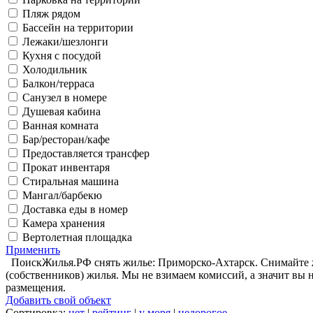
Пляж рядом
Бассейн на территории
Лежаки/шезлонги
Кухня с посудой
Холодильник
Балкон/терраса
Санузел в номере
Душевая кабина
Ванная комната
Бар/ресторан/кафе
Предоставляется трансфер
Прокат инвентаря
Стиральная машина
Мангал/барбекю
Доставка еды в номер
Камера хранения
Вертолетная площадка
Применить
ПоискЖилья.РФ снять жилье: Приморско-Ахтарск. Снимайте жи
(собственников) жилья. Мы не взимаем комиссий, а значит вы 
размещения
.
Добавить свой объект
Сортировка:
нет
|
рейтинг
|
у моря
|
недорогое