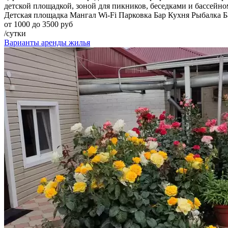
детской площадкой, зоной для пикников, беседками и бассейно
Детская площадка
Мангал
Wi-Fi
Парковка
Бар
Кухня
Рыбалка
Б
от 1000 до 3500 руб
/сутки
Варианты аренды жилья